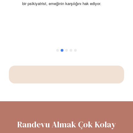
ne 
bir psikiyatrist, emeğinin karşılığını hak ediyor.
Hüse
 
mu e
ar 
basl
Ozel
Randevu Almak Çok Kolay